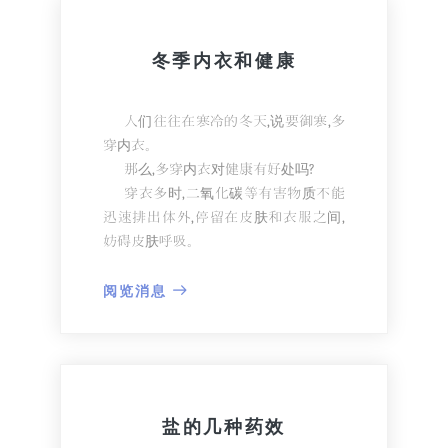
因此，使用空调时，对风管应做好
突然有大量的糖进入血液，会导致
卫生管理。
高血糖。这可能激活交感神经系统，导
冬季内衣和健康
要清除污染源，必须根据防止孢子
致心搏过速，提高血压。
分散，以免霉菌芽孢以气溶胶形式飘散
而且大量的糖会破坏血管的弹性。
在空气中的原则来清洁和消毒。
这些食品有糖、甜碳酸饮料、果
人们往往在寒冷的冬天,说要御寒,多
有机物和灰尘等会降低消毒药的效
汁、蜂蜜、甜酱等。
穿内衣。
果，所以在消毒前必须彻底清除风管里
3.脂肪含量高的热量食品
那么,多穿内衣对健康有好处吗?
的污垢。
大量摄取热量高的食品，消化道内
穿衣多时,二氧化碳等有害物质不能
风管消毒主要在严重污染时进行，
的血流会较多。为保证这一过程，心脏
迅速排出体外,停留在皮肤和衣服之间,
消毒期间不得运行空调系统。
更活跃地开始执行其功能。这可能导致
妨碍皮肤呼吸。
暂时性的血压升高。
而且衣服和皮肤之间的空气变得潮
而饱和脂肪可降低血管的弹性。这
湿,不仅汗水不能正常流出, 而且已出的
阅览消息
种食品有含多量脂肪的肉、肥肉与黄油
汗水也难挥发。
等。
会使身体黏稠,胸闷,心烦意乱。而且
从天气开始变冷时,就多穿衣服会使身体
不习惯寒冷,所以温度稍有下降,容易感
冒等。
盐的几种药效
因此，即使是冬季，也不要多穿内