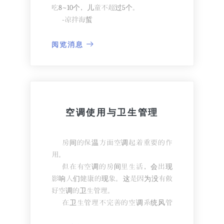
吃8~10个，儿童不超过5个。
-凉拌海蜇
对痰治疗有好处。将海蜇泡在水
中，用醋、浓酱调味食用。
阅览消息
-黑豆和丝瓜
黑豆与丝瓜分别煎制，共饮，可以
消除咳嗽和咽痛。
空调使用与卫生管理
房间的保温方面空调起着重要的作
用。
但在有空调的房间里生活，会出现
影响人们健康的现象。这是因为没有做
好空调的卫生管理。
在卫生管理不完善的空调系统风管
内，可能有细菌、霉菌等栖息。风管内