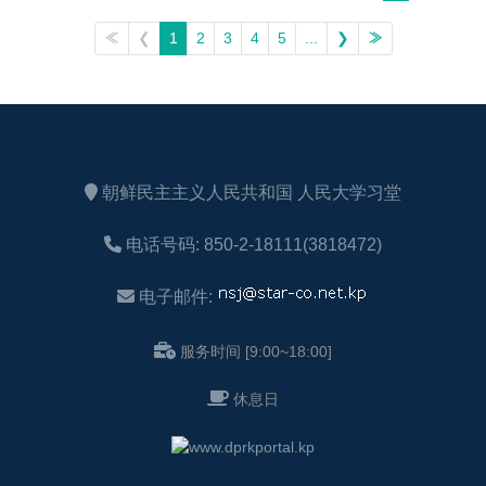
目鱼、鲑鱼等。
30岁后，男性的睾酮指标每年下降
ω-3脂肪酸不仅有益于大脑，而且有
≪
❮
1
2
3
4
5
...
❯
≫
1%~2%。
益于整个机体。既强壮血管壁、调整血
○锌
压，还可以预防心血管系统疾病、改善
对正常的细胞分裂和免疫维持至关
新陈代谢。
重要。
靠ω-3脂肪酸，脑能够有效执行自己
锌源食品中有牛肉、猪肉、牡蛎、
的功能。
南瓜子等。男性缺锌会与阴痿、生殖腺
2. 巧克力
朝鲜民主主义人民共和国 人民大学习堂
功能亢进症有关。
这里说的巧克力仅是指可可粉含量
○ 镁
高于55%以上的。
电话号码: 850-2-18111(3818472)
对于能量生成及血压调节至关重
含量越高越有益。可可树果实含有
要。
改善血管壁的功能与加强脑血流的花青
电子邮件:
机体的镁数值降低与心脏问题等有
素。因此脑变得血气方刚，从而更有效
关。
地发挥其功能，记忆力也会变得更好。
服务时间 [9:00~18:00]
镁含量高的食品有菠菜、豆类等。
3. 鸡蛋
○ω-3脂肪酸
鸡蛋富含对脑健康重要的维生素B复
休息日
ω-3脂肪酸起到预防心血管疾病的作
合体。鸡蛋能预防老年人的痴呆症，提
用。富含ω-3脂肪酸食品有鲑鱼、鲱
高年轻人的记忆力和集中力。
鱼、亚麻籽和核桃。
蛋黄由于含有胆碱，可用于改善记
-50岁~60岁时期