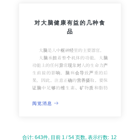
○维生素D
这些物质是从太阳辐射的作用下在
机体中合成的，一般多含在乳制品、鸡
对大脑健康有益的几种食
蛋、鱼(虹鳟鱼、鲑鱼)中。
品
尤其对未成年时期，维生素D对吸收
钙、锻炼骨骼至关重要。
-20岁以后
大脑是人中枢神经里的主要器官。
许多慢性疾病可能与20岁以后时期
大脑承担着整个机体的功能。大脑
的错误营养摄取和瘫痪生活方式有关。
功能上的任何异常现象对人的生命力产
○复合维生素
生直接的影响。脑病会导致严重的后
常规摄取复合维生素，有助于补足
果。因此，注意正确的营养摄取，要保
进食所获得的物质不足。
证脑中足够的维生素、矿物质和脂肪
○钾
酸。
这一时期男性需钾量增大。
维持脑健康的食品如下。
阅览消息
钾有调整血压及骨骼组织形成的作
1.含油量多的鱼
用。
含油量多的鱼是大脑忠实的"朋
钾是从植物性食品中摄取，如马铃
友"。鱼类中含有多量的ω-3脂肪酸。这
薯、西葫芦、豆类、香蕉、干杏。
些物质最多的鱼类有鲱鱼、青花鱼、比
合计: 643件,
-30岁-40岁
目前 1 / 54 页数,
表示行数: