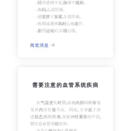
-经常感到不安,脉搏不规则。
-胸闷,心部疼痛。
-感觉脖子发紧,牙部疼痛。
-吸烟或遇寒风时心痛发作。
-剧烈运动后,出现心慌。
-偶然出现头晕、不舒服。
-从脚背逐渐向上,有肿胀感。
阅览消息
出现以上征兆,应立即去医院检查。
尤其在寒冷的冬天,心脏发作尤为突
出。
有心脏病危险因素的人每天喝一杯
绿茶, 对预防心脏病有效。
需要注意的血管系统疾病
且对于心脏病患者,应尽量少摄入糖
分。糖分宜用采摘水果等自然糖分来补
充。
在气温变化时期,血液内胆固醇浓度
及体内炎症值升高。因此, 全身处于舒
适状态,睡眠醒来,交感神经紧张的早晨,
要注意血管系统疾病。
注意心绞痛和心肌梗死。