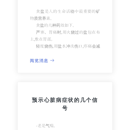
衣，而要养成适度穿大衣或衣羽绒服的
习惯。
食盐是人的生命活动中最重要的矿
物质营养素。
食盐的几种药效如下。
严寒、胃痛时,用火烧过的盐包在布
上,敷在胃部。
轻度烧伤,用盐水冲洗伤口,疼痛会减
轻。
每天晚上用低浓度的盐水洗脚,皮肤
阅览消息
变软,预防脚气。
大便坚硬的人,适当喝温盐水,效果会
好。
得了急性肠胃炎，呕吐或腹泻时,适
量饮盐水,会保护胃肠道功能。
预示心脏病症状的几个信
号
-老是气喘。