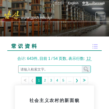
조선어
English
中文
Русский
www.gpsh.edu.kp
合计: 643件,
目前 1 / 54 页数,
表示行数:
≪
❮
1
2
3
4
5
...
❯
≫
社会主义农村的新面貌