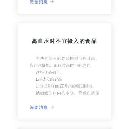
有着它们能够增殖的适当温度和湿度，
阅览消息
经过一段时间，风管内积聚的灰团成为
细菌和霉菌的良好营养源。
特别是螨虫栖息在风管内，以霉为
营养源增殖。
虽然对空调机组中机械装置所占的
高血压时不宜摄入的食品
本体部分进行的卫生管理，但人手无法
触及的狭窄风管几乎不可能进行清洁管
理。
有些食品可能导致剧烈血压升高，
因此在长期使用过程中，风管上积
应注意摄取，血压过高时不能进食。
聚灰尘，其中各种致病微生物栖息、增
这些食品如下。
殖，进入空调的空气中，污染室内空
1.高盐分的食品
气。
盐分是影响血压升高的强烈因素。
有资料显示，在设有空调的房间里
钠能锁住体内的水分。导致血液循
工作的人群中，焦虑、乏力、困倦、不
环量增加,血压升高。
快、肌肉疼痛、感冒的发生率较高，工
这些食品有咸鱼(鲱鱼、青花鱼)、罐
阅览消息
作效率明显下降。
头(鱼、肉、菜)、香肠、熏制品、薯
这是由于空调系统对房间空气造成
片、快餐食品等。
污染而产生的现象。
2.含糖量高的食品