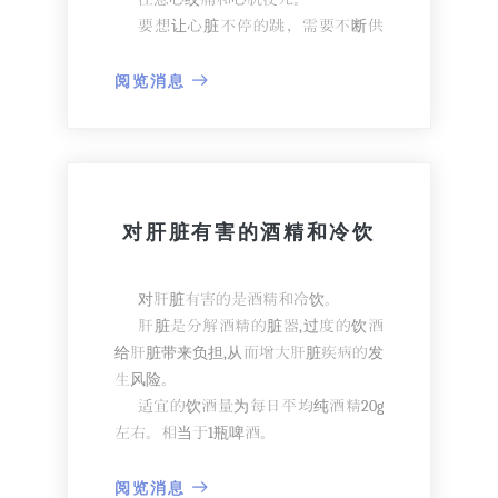
要想让心脏不停的跳，需要不断供
给氧气和营养。
心脏有供氧和供营养的粗血管, 称为
阅览消息
冠状动脉。冠状动脉阻塞,会对心脏造成
不可挽回的影响。这些血管阻塞引起的
代表性疾病是心绞痛和心肌梗死。心血
管积聚油渣, 不能供血, 导致心肌缺血, 称
为心绞痛。心绞痛的典型症状表现为胸
对肝脏有害的酒精和冷饮
部剧痛及压迫感。休息一会,胸痛持续
2~5分钟后消失。心肌梗死是指黏血与
血管内废物交织, 阻断血管。
对肝脏有害的是酒精和冷饮。
在气温变化时期,应注意的疾患中也
肝脏是分解酒精的脏器,过度的饮酒
有心律失常。心律失常是指心率与脉搏
给肝脏带来负担,从而增大肝脏疾病的发
异常快速、迟缓或不规则跳动。正常脉
生风险。
搏每分钟60~80次, 在不紧张情况下也会
适宜的饮酒量为每日平均纯酒精20g
出现心跳过快或难以忍受的胸痛。反之,
左右。相当于1瓶啤酒。
则无力,出现头晕、呼吸困难、乏力、疲
除酒精外,冷饮,加糖饮料也会给肝脏
倦等。
带来负担,这与糖质有关。
阅览消息