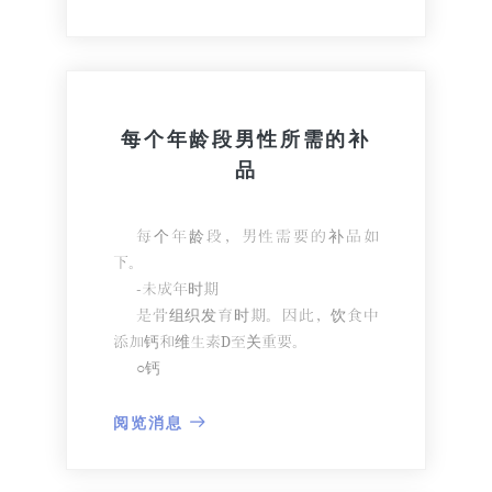
心律失常,可引起心脏内血栓,心力衰
多糖的冷饮、加糖的咖啡等味道虽
竭或脑卒中等,严重者可继发呼吸停顿。
好, 但要注意不要喝太多。
肝有积累营养素的作用,糖贮存量有
限。
因此,过量摄入的糖质可变为脂肪在
每个年龄段男性所需的补
体内积累。
品
这是脂肪肝的原因。酒精或冷饮,宜
适当饮用。
每个年龄段，男性需要的补品如
下。
-未成年时期
是骨组织发育时期。因此，饮食中
添加钙和维生素D至关重要。
○钙
乳制品、发酵产品、沙丁鱼、豆腐
是良好的钙源。
阅览消息
有乳糖不耐受时，应采用补剂的方
式摄取钙。