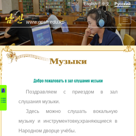
조선어
English
中文
Русский
www.gpsh.edu.kp