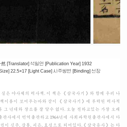
一然
[Translator]
석일연
[Publication Year]
1932
Size]
22.5×17
[Light Case]
사주쌍변
[Binding]
선장
 실은 야사체의 력사책. 이 책은 《삼국사기》와 함께 우리 나
은 그 책이름이 보여주는바와 같이 《삼국사기》에 루락된 력사적
그 년대와 장소를 잘 알수 없다. 오늘 전하고있는 가장 오래
학원출판사에서 번역출판하고 1964년에 사회과학원출판사에서 다
제5권이 신주, 감통, 피은, 효선으로 되여있다.《삼국유사》는 다