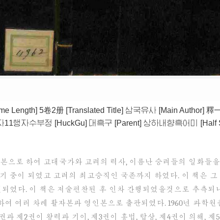
me Length]
5卷2册
[Translated Title]
삼국유사
[Main Author]
釋
자11행자수부정
[HuckGu]
대흑구
[Parent]
상하내향흑어미
[Half 
 기본으로 하여 고대국가와 고려의 력사, 이름난 승려들의 일화들을
은 일찌기 중이 되였고 고려의 최고승직인 국존까지 하였다. 이 책
였다. 이 책은 저술편찬된 후 인차 간행되였을것으로 추측되나 
로 하여 여러 차례 활자본과 영인본으로 출판되였다. 1960년 과
과 제2권이 왕력과 기이, 제3권이 흥법, 탑상, 제4권이 의해, 