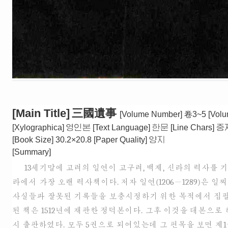
[Main Title]
三國遺事
[Volume Number]
卷3~5
[Volu
[Xylographica]
영인본
[Text Language]
한문
[Line Chars]
중
[Book Size]
30.2×20.8
[Paper Quality]
양지
[Summary]
13세기말에 고려의 일연이 고구려, 백제, 신라의 력사를
라에서 가장 오랜 력사책이다. 저자 일연(1206－1289)
사실들과 잘못된 기록들을 보충시정하기 위한 목적에서 집필되
된 책은 1512년에 재판한 정덕본이다. 그후 이것을 대본으
시 출판하였다. 모두 5권으로 되여있는데 그 편목을 보면 제1권