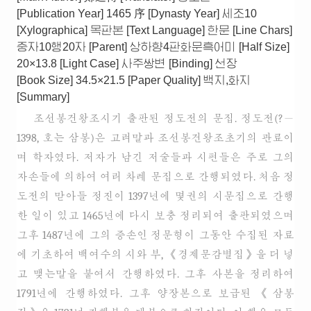
[Publication Year]
1465 序
[Dynasty Year]
세조10
[Xylographica]
목판본
[Text Language]
한문
[Line Chars]
중자10행20자
[Parent]
상하향4판화문흑어미
[Half Size]
20×13.8
[Light Case]
사주쌍변
[Binding]
선장
[Book Size]
34.5×21.5
[Paper Quality]
백지,화지
[Summary]
조선봉건왕조시기 출판된 정도전의 문집. 정도전(?－
1398, 호는 삼봉)은 고려말과 조선봉건왕조초기의 관료이
며 학자였다. 저자가 남긴 저술들과 시편들은 주로 그의
자손들에 의하여 여러 차례 문집으로 간행되였다. 처음 정
도전의 맏아들 정진이 1397년에 몇권의 시문집으로 간행
한 일이 있고 1465년에 다시 보충 정리되여 출판되였으며
그후 1487년에 그의 증손인 정문형이 그동안 수집된 자료
에 기초하여 백여수의 시와 부, 《경제문감별집》을 더 넣
고 맺는말을 붙여서 간행하였다. 그후 사본을 정리하여
1791년에 간행하였다. 그후 양장본으로 보급된 《삼봉