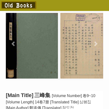
[Main Title]
三峰集
[Volume Number]
卷9~10
[Volume Length]
14卷7册
[Translated Title]
삼봉집
[Main Author]
鄭道傳
[Translator]
정도전