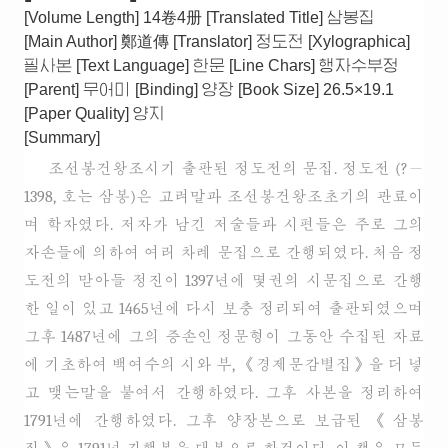
[Volume Length]
14卷4册
[Translated Title]
삼봉집
[Main Author]
鄭道傳
[Translator]
정도전
[Xylographica]
필사본
[Text Language]
한문
[Line Chars]
행자수부정
[Parent]
무어미
[Binding]
양장
[Book Size]
26.5×19.1
[Paper Quality]
양지
[Summary]
조선봉건왕조시기 출판된 정도전의 문집. 정도전 (?－
1398, 호는 삼봉)은 고려말과 조선봉건왕조초기의 관료이
며 학자였다. 저자가 남긴 저술들과 시편들은 주로 그의
자손들에 의하여 여러 차례 문집으로 간행되였다. 처음 정
도전의 맏아들 정진이 1397년에 몇권의 시문집으로 간행
한 일이 있고 1465년에 다시 보충 정리되여 출판되였으며
그후 1487년에 그의 증손인 정문형이 그동안 수집된 자료
에 기초하여 백여수의 시와 부, 《경제문감별집》을 더 넣
고 맺는말을 붙여서 간행하였다. 그후 사본을 정리하여
1791년에 간행하였다. 그후 양장본으로 보급된 《삼봉