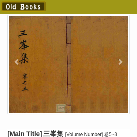
[Main Title]
三峯集
[Volume Number]
卷5~8